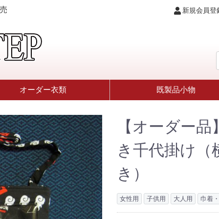
売
新規会員登
オーダー衣類
既製品小物
【オーダー品
き千代掛け（
き）
女性用
子供用
大人用
巾着