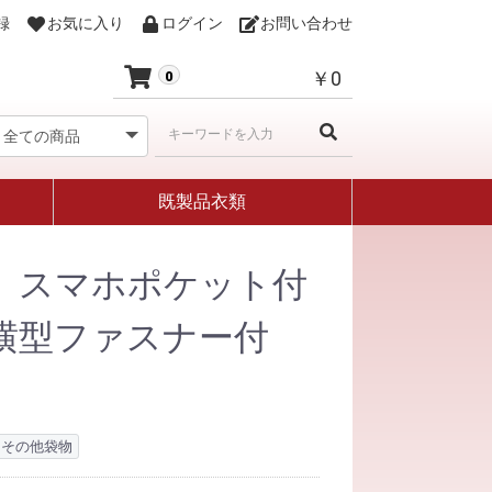
録
お気に入り
ログイン
お問い合わせ
￥0
0
既製品衣類
】スマホポケット付
横型ファスナー付
・その他袋物