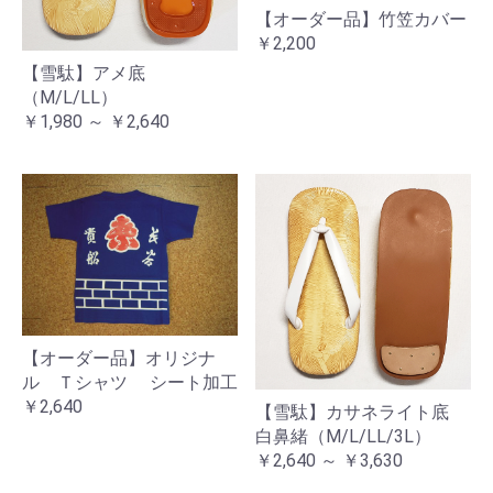
【オーダー品】竹笠カバー
￥2,200
【雪駄】アメ底
（M/L/LL）
￥1,980 ～ ￥2,640
【オーダー品】オリジナ
ル Ｔシャツ シート加工
￥2,640
【雪駄】カサネライト底
白鼻緒（M/L/LL/3L）
￥2,640 ～ ￥3,630