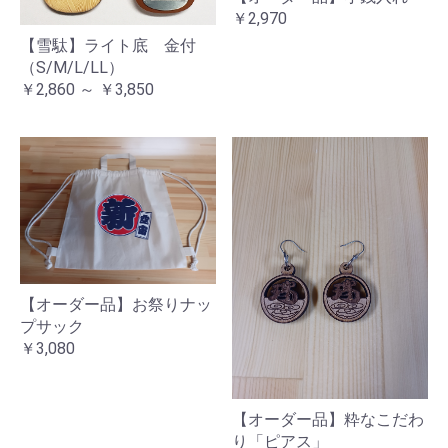
￥2,970
【雪駄】ライト底 金付
（S/M/L/LL）
￥2,860 ～ ￥3,850
お買い物を続ける
カートへ進む
【オーダー品】お祭りナッ
プサック
￥3,080
【オーダー品】粋なこだわ
り「ピアス」