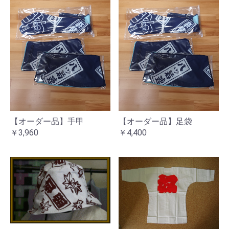
【オーダー品】手甲
【オーダー品】足袋
￥3,960
￥4,400
お買い物を続ける
カートへ進む