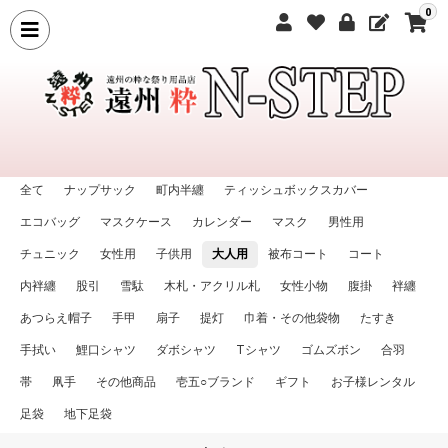
0
全て
ナップサック
町内半纏
ティッシュボックスカバー
エコバッグ
マスクケース
カレンダー
マスク
男性用
チュニック
女性用
子供用
大人用
被布コート
コート
内袢纏
股引
雪駄
木札・アクリル札
女性小物
腹掛
袢纏
あつらえ帽子
手甲
扇子
提灯
巾着・その他袋物
たすき
手拭い
鯉口シャツ
ダボシャツ
Tシャツ
ゴムズボン
合羽
帯
凧手
その他商品
壱五○ブランド
ギフト
お子様レンタル
足袋
地下足袋